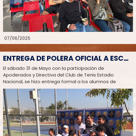
coctel durante el cual se entregó a cada uno poleras y
jokey representativos del Club.
07/06/2025
ENTREGA DE POLERA OFICIAL A ESCUELAS 2025
El sábado 31 de Mayo con la participación de
Apoderados y Directiva del Club de Tenis Estadio
Nacional, se hizo entrega formal a los alumnos de
la Escuela de niños 2025, de la polera oficial para los
entrenamientos que se realizan los días sábado y
domingo de cada semana en horarios AM.
La misma iniciativa, de entregar polera de
entrenamiento oficial del Club, se realizó con la Escuela
de adultos que se realiza los días lunes y viernes de
cada semana en horarios PM.