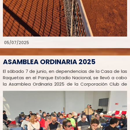
05/07/2025
ASAMBLEA ORDINARIA 2025
El sábado 7 de junio, en dependencias de la Casa de las
Raquetas en el Parque Estadio Nacional, se llevó a cabo
la Asamblea Ordinaria 2025 de la Corporación Club de
Tenis Estadio Nacional. La asamblea contó con una
importante cantidad de Socios a quienes la Directiva
informó respecto al balance y resultados 2024, como
también la marcha administrativa, financiera y operativa
de la Corporación.
Al final de la asamblea los socios participaron de un