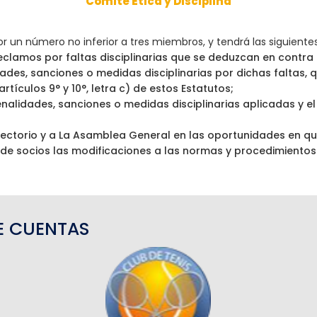
Comité Etica y Disciplina
un número no inferior a tres miembros, y tendrá las siguientes
 reclamos por faltas disciplinarias que se deduzcan en contr
dades, sanciones o medidas disciplinarias por dichas faltas,
tículos 9° y 10°, letra c) de estos Estatutos;
 penalidades, sanciones o medidas disciplinarias aplicadas y e
rectorio y a La Asamblea General en las oportunidades en que
 socios las modificaciones a las normas y procedimientos que
E CUENTAS