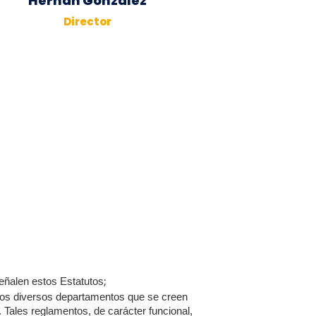
Hernan Gonzalez
Director
;
eñalen estos Estatutos
 los diversos departamentos que se creen
Tales reglamentos, de carácter funcional,