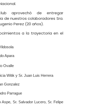
Nacional.
ub aprovechó de entregar
ia de nuestros colaboradores Sra.
Eugenio Perez (20 años).
cimientos a la trayectoria en el
Vildosola
rdo Apara
do Ovalle
icia Witik y Sr. Juan Luis Herrera
nan Gonzalez
andro Parrague
 Aspe, Sr. Salvador Lucero, Sr. Felipe