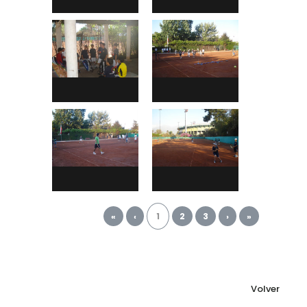
«
‹
1
2
3
›
»
Volver